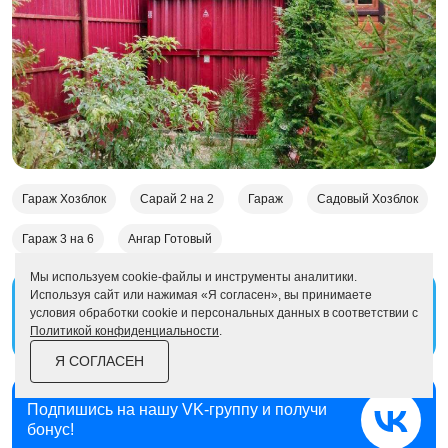
Гараж Хозблок
Сарай 2 на 2
Гараж
Садовый Хозблок
Гараж 3 на 6
Ангар Готовый
Мы используем cookie-файлы и инструменты аналитики.
Используя сайт или нажимая «Я согласен», вы принимаете
Подпишись на наш
Telegram-канал
условия обработки cookie и персональных данных в соответствии с
и получи бонус!
Политикой конфиденциальности
.
Я СОГЛАСЕН
Подпишись на нашу
VK-группу и получи
бонус!