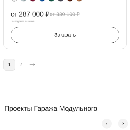
от
287 000 ₽
330 100 ₽
За изделие в цинке
Заказать
Нумерация страниц
1
2
Проекты Гаража Модульного