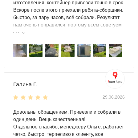
изготовления, контейнер привезли точно в срок.
Каждый элемент отличается мобильностью — при
Вскоре после этого приехали ребята-сборщики,
переезде гараж
легко разбирается и
быстро, за пару часов, всё собрали. Результат
устанавливается на новом месте
без абсолютной
нам очень понравился, поэтому всем советуем
потери качества.
эту фирму.
Прочность конструкции достигается за счет
использования оцинкованной стали и
профилированных листов,
устойчивых к коррозии и
механическим воздействиям
.
Особенностью модульной системы является
возможность комбинирования различных элементов —
вы можете выбрать тип ворот, кровли и организовать
Галина Г.
внутреннее пространство с помощью систем хранения
согласно вашим потребностям.
29.06.2026
Довольны обращением. Привезли и собрали в
один день. Вещь качественная!
Отдельное спасибо, менеджеру Ольге: работает
четко, быстро, терпеливо к клиенту, все