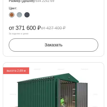
Размер (ДxШxВ):
6х4.22х2.69
Цвет:
от
371 600 ₽
427 400 ₽
За изделие в цинке
Заказать
высота 2,69 м