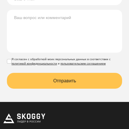
размеры и комплектацию, учитывая особенности
участка и планируемое использование гаража.
После этого мы подготовим детализированный расчет
стоимости и согласуем сроки производства. Доставка
осуществляется транспортом компании в любой регион,
при этом все элементы надежно упаковываются для
сохранности при перевозке.
Я согласен с обработкой моих персональных данных в соответствии с
политикой конфиденциальности
и
пользовательским соглашением
Отправить
Вы можете выбрать самостоятельную сборку по
прилагаемой инструкции или заказать
профессиональный монтаж нашей бригадой. На все
изделия распространяется гарантия, а служба