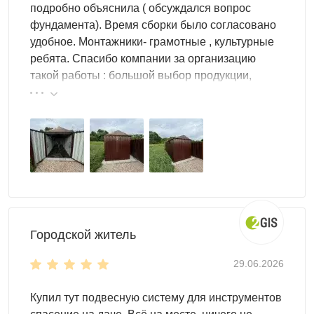
подробно объяснила ( обсуждался вопрос
фундамента). Время сборки было согласовано
удобное. Монтажники- грамотные , культурные
ребята. Спасибо компании за организацию
За сколько можно собрать
такой работы : большой выбор продукции,
модульный гараж
реальные цены.
Процесс сборки отличается высокой скоростью монтажа
и не требует для этого специальных навыков.
Например, стандартная конструкция размером
3×6
метров
собирается силами двух человек за 3-4 часа.
Все необходимые элементы, включая крепеж и
подробную инструкцию, поставляются в комплекте. Для
монтажа достаточно базовых инструментов —
Городской житель
шуруповерта и измерительной ленты.
Отсутствие необходимости в специализированной
29.06.2026
технике и сложных строительных работах делает
процесс сборки максимально доступным.
Купил тут подвесную систему для инструментов
А при заказе услуги профессионального монтажа наши