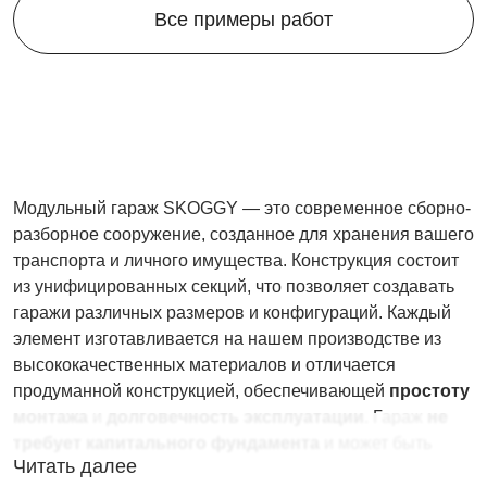
Все примеры работ
Модульный гараж SKOGGY — это современное сборно-
разборное сооружение, созданное для хранения вашего
транспорта и личного имущества. Конструкция состоит
из унифицированных секций, что позволяет создавать
гаражи различных размеров и конфигураций. Каждый
элемент изготавливается на нашем производстве из
высококачественных материалов и отличается
продуманной конструкцией, обеспечивающей
простоту
монтажа
и
долговечность эксплуатации
. Гараж
не
требует капитального фундамента
и может быть
Читать далее
установлен на любой заранее подготовленной