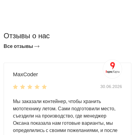
площадке.
Отзывы о нас
Все отзывы
Преимущества модульных гаражей
MaxCoder
SKOGGY
30.06.2026
Основным преимуществом модульного гаража является
Мы заказали контейнер, чтобы хранить
его феноменальная гибкость и адаптивность к вашим
мототехнику летом. Сами подготовили место,
требованиям. Вы можете начать с весьма компактной
съездили на производство, где менеджер
конструкции и при необходимости увеличить её
Оксана показала нам готовые варианты, мы
размеры, добавив дополнительные модули.
определились с своими пожеланиями, и после