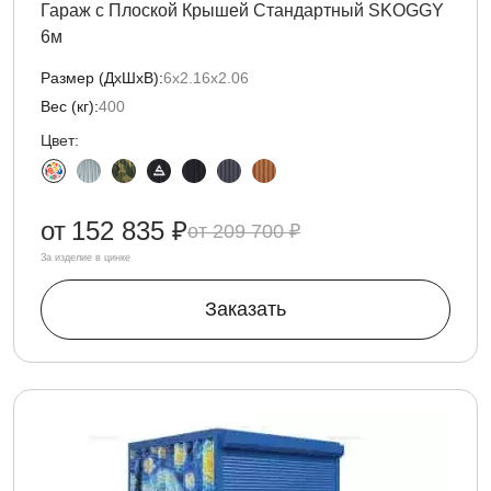
Гараж с Плоской Крышей Стандартный SKOGGY
6м
Размер (ДxШxВ):
6х2.16х2.06
Вес (кг):
400
Цвет:
от
152 835 ₽
209 700 ₽
За изделие в цинке
Заказать