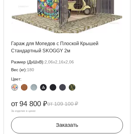
Гараж для Мопедов с Плоской Крышей
Стандартный SKOGGY 2м
Размер (ДxШxВ):
2,06х2,16х2,06
Вес (кг):
180
Цвет:
от
94 800 ₽
109 100 ₽
За изделие в цинке
Заказать