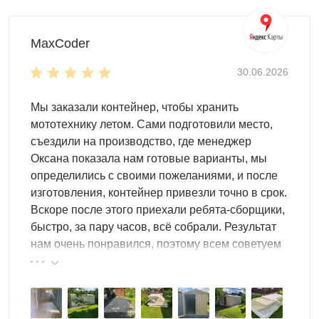
антивандальные засовы,
освещение на солнечных батареях,
MaxCoder
стеллажи,
инструментальные панели,
30.06.2026
велосипедные стойки,
системы хранения шин.
Мы заказали контейнер, чтобы хранить
мототехнику летом. Сами подготовили место,
Базовое исполнение из оцинкованной стали
съездили на производство, где менеджер
обеспечивает защиту от коррозии.
Оксана показала нам готовые варианты, мы
Покраска по палитре RAL и нанесение логотипа
определились с своими пожеланиями, и после
улучшают внешний вид и превращают контейнер в
изготовления, контейнер привезли точно в срок.
эффективный рекламный носитель.
Вскоре после этого приехали ребята-сборщики,
быстро, за пару часов, всё собрали. Результат
Компания SKOGGY гарантирует высокое качество
нам очень понравился, поэтому всем советуем
материалов и профессиональный подход к каждому
эту фирму.
клиенту.