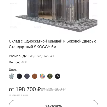
Склад с Односкатной Крышей и Боковой Дверью
Стандартный SKOGGY 6м
Размер (ДxШxВ):
6х2,16х2,41
Вес (кг):
400
Цвет:
от
198 700 ₽
228 600 ₽
За изделие в цинке
Заказать