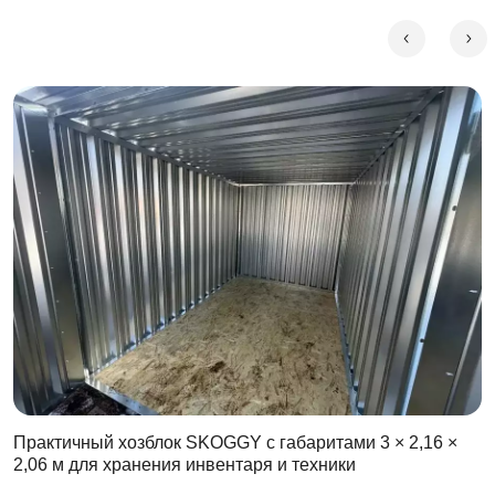
проветривание;
контейнер содержит оцинкованные элементы,
продлевающие срок его службы
надежная крыша выдержит любые погодные
условия и нагрузки;
собирать и разбирать контейнер можно большое
число раз.
Характеристики контейнера SKOGGY:
Стены и кровля из оцинкованного профлиста НС35
(толщиной 0,5 мм) надежно защищают от
проникновения влаги, обеспечивая долговечность
конструкции.
Пол выполнен из OSB плиты толщиной 18 мм (входит в
комплект). Ширина профиля – 6 см, высота – 4 см.
Допустимая нагрузка на пол – 500 кг/м2.
Практичный хозблок SKOGGY с габаритами 3 × 2,16 ×
2,06 м для хранения инвентаря и техники
Доступны контейнера с плоской, односкатной или