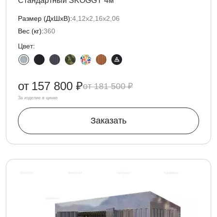
Стандартный SKOGGY 4м
Размер (ДxШxВ):
4,12х2,16х2,06
Вес (кг):
360
Цвет:
от
157 800 ₽
181 500 ₽
За изделие в цинке
Заказать