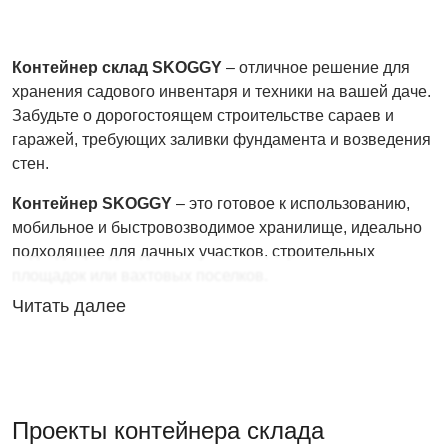
Контейнер склад SKOGGY
– отличное решение для
хранения садового инвентаря и техники на вашей даче.
Забудьте о дорогостоящем строительстве сараев и
гаражей, требующих заливки фундамента и возведения
стен.
Контейнер SKOGGY
– это готовое к использованию,
мобильное и быстровозводимое хранилище, идеально
подходящее для дачных участков, строительных
площадок или вахтовых поселков.
Читать далее
Особенности контейнеров SKOGGY:
максимальная нагрузка на пол составляет до 2
тонн;
благодаря технологическим отверстиям вы сможете
Проекты контейнера склада
избежать попадания влаги и обеспечить контейнеру