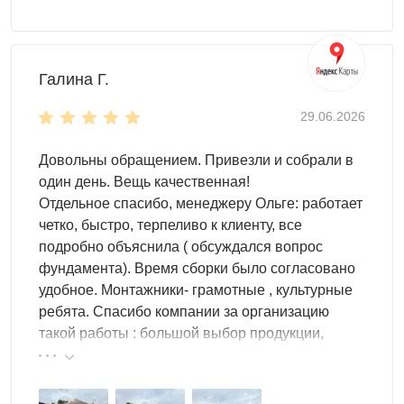
Доставка
по Твери и Тверской
области
Галина Г.
Выполняем доставку в разобранном виде
по Твери
и
области. Дополнительно вы можете заказать блоки под
29.06.2026
фундамент, сборку и другие услуги. Оставьте заявку
онлайн удобным для вас доступом: форма обратного
Довольны обращением. Привезли и собрали в
звонка, сообщение в мессенджере или письмо на почту.
один день. Вещь качественная!
Мы поможем реализовать любой проект, чтобы ваш
Отдельное спасибо, менеджеру Ольге: работает
участок стал функциональным и стильным!
четко, быстро, терпеливо к клиенту, все
подробно объяснила ( обсуждался вопрос
Компания Скогги предлагает большой выбор
фундамента). Время сборки было согласовано
контейнера склада
по доступным ценам для жителей
удобное. Монтажники- грамотные , культурные
Твери и Тверской области
.
ребята. Спасибо компании за организацию
такой работы : большой выбор продукции,
реальные цены.