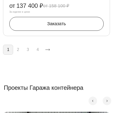
от
137 400 ₽
158 100 ₽
За изделие в цинке
Заказать
Нумерация страниц
1
2
3
4
Проекты Гаража контейнера