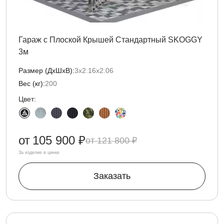
Гараж с Плоской Крышей Стандартный SKOGGY
3м
Размер (ДxШxВ):
3х2.16х2.06
Вес (кг):
200
Цвет:
от
105 900 ₽
121 800 ₽
За изделие в цинке
Заказать