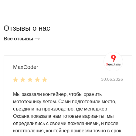
производственной территории, складе, у торгового
объекта или на АЗС — везде, где важны мобильность,
порядок и защита имущества от осадков.
Отзывы о нас
Особенности гаражей из контейнеров
Все отзывы
Гаражи-контейнеры SKOGGY можно подобрать под ваш
сценарий использования: по габаритам, типу крыши и
MaxCoder
исполнению корпуса (стандартному или усиленному).
Для уличной эксплуатации применяются материалы с
30.06.2026
защитой от коррозии: стены выполняются из профлиста
НС-35 толщиной 0,5 мм с оцинковкой или полимерным
Мы заказали контейнер, чтобы хранить
покрытием, каркас — из оцинкованного профиля 0,7 мм.
мототехнику летом. Сами подготовили место,
Сборка выполняется болтовыми соединениями без
съездили на производство, где менеджер
сварных швов, поэтому конструкцию можно разбирать и
Оксана показала нам готовые варианты, мы
собирать повторно.
определились с своими пожеланиями, и после
изготовления, контейнер привезли точно в срок.
Надёжная крыша
: выдерживает высокие нагрузки