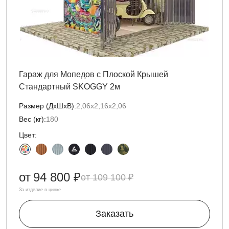
Гараж для Мопедов с Плоской Крышей
Стандартный SKOGGY 2м
Размер (ДxШxВ):
2,06х2,16х2,06
Вес (кг):
180
Цвет:
от
94 800 ₽
109 100 ₽
За изделие в цинке
Заказать