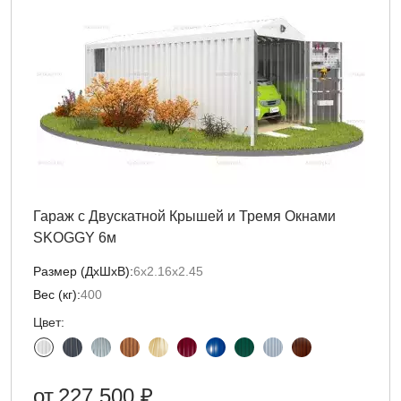
Гараж с Двускатной Крышей и Тремя Окнами
SKOGGY 6м
Размер (ДxШxВ):
6х2.16х2.45
Вес (кг):
400
Цвет:
от
227 500 ₽