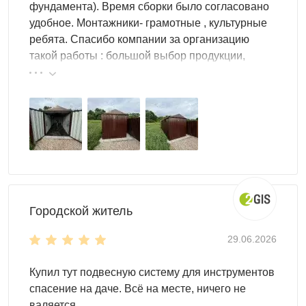
фундамента). Время сборки было согласовано
Мобильность
: конструкцию удобно перевозить и
удобное. Монтажники- грамотные , культурные
монтировать в местах, где нет подъезда
ребята. Спасибо компании за организацию
спецтехники; для сборки обычно достаточно
такой работы : большой выбор продукции,
шуруповёрта и набора ключей
реальные цены.
Что поместится внутри
В гараже-контейнере удобно хранить как технику, так и
“всё для участка”. Компактные модели часто выбирают
для одного мотоцикла или скутера и небольшого запаса
инвентаря, а более просторные варианты позволяют
организовать полноценную зону хранения и
Городской житель
обслуживания.
29.06.2026
Обычно внутри размещают садовый инвентарь и
технику, инструмент и расходные материалы,
Купил тут подвесную систему для инструментов
строительные материалы, велосипеды и самокаты,
спасение на даче. Всё на месте, ничего не
мототехнику, а также мебель и сезонные вещи. Чтобы
валяется.