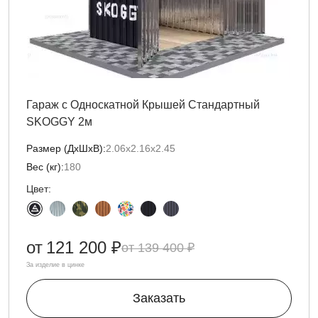
Гараж с Односкатной Крышей Стандартный
SKOGGY 2м
Размер (ДxШxВ):
2.06х2.16х2.45
Вес (кг):
180
Цвет:
от
121 200 ₽
139 400 ₽
За изделие в цинке
Заказать