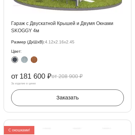
Гараж с Двускатной Крышей и Двумя Окнами
SKOGGY 4м
Размер (ДxШxВ):
4.12х2.16х2.45
Цвет:
от
181 600 ₽
208 900 ₽
За изделие в цинке
Заказать
C окошками!