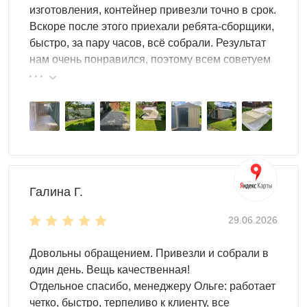
может быть односкатной или двускатной. А если не
изготовления, контейнер привезли точно в срок.
хотите переплачивать, выбирайте плоскую кровлю.
Вскоре после этого приехали ребята-сборщики,
быстро, за пару часов, всё собрали. Результат
Конструкция контейнера может быть усиленной. В этом
нам очень понравился, поэтому всем советуем
случае у хозблока будет
дополнительная защита от
эту фирму.
непогоды и механических воздействий
. Это
возможно благодаря дополнительным ребрам
жесткости, встроенным в контейнер.
Что хранить в контейнере из профлиста, решать вам.
Это может быть самое различное имущество:
садовый инвентарь
Галина Г.
инструменты
мебель
29.06.2026
материалы для строительства
велосипеды и мототехнику
Довольны обращением. Привезли и собрали в
один день. Вещь качественная!
Хозблок подходит для любых целей! А современные
Отдельное спасибо, менеджеру Ольге: работает
системы хранения
позволят разместить еще больше
четко, быстро, терпеливо к клиенту, все