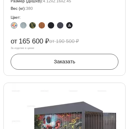
Размер (ДxШxВ):
4.12х2.16х2.45
Вес (кг):
380
Цвет:
от
165 600 ₽
190 500 ₽
За изделие в цинке
Заказать