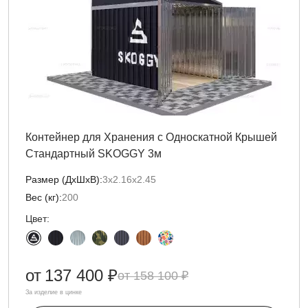
Контейнер для Хранения с Односкатной Крышей
Стандартный SKOGGY 3м
Размер (ДxШxВ):
3х2.16х2.45
Вес (кг):
200
Цвет:
от
137 400 ₽
158 100 ₽
За изделие в цинке