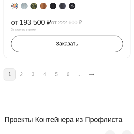
от
193 500 ₽
222 600 ₽
За изделие в цинке
Заказать
Нумерация страниц
1
2
3
4
5
6
…
Проекты Контейнера из Профлиста