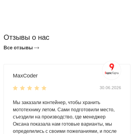
типом корпуса: стандартный или усиленный
Как выбрать контейнер из профлиста
SKOGGY?
Принимая решение о покупке, обратите внимание на
Отзывы о нас
место эксплуатации. Вы сможете использовать
Все отзывы
контейнер в любом месте:
на загородных участках
на производстве
на строительных площадках
MaxCoder
на складах
30.06.2026
на АЗС
Вы сможете использовать контейнер для хранения
Мы заказали контейнер, чтобы хранить
садово-огородного инвентаря и инструментов. Для
мототехнику летом. Сами подготовили место,
этого подойдет компактный хозблок, длина которого в
съездили на производство, где менеджер
пределах 3 м. Вы также сможете выбрать другие, более
Оксана показала нам готовые варианты, мы
просторные модели до 6 м длиной. Крыша постройки
определились с своими пожеланиями, и после