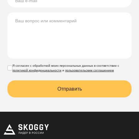
Компания Скогги предлагает большой выбор
по
доступным ценам для жителей
Твери и Тверской
области
.
Я согласен с обработкой моих персональных данных в соответствии с
политикой конфиденциальности
и
пользовательским соглашением
Отправить