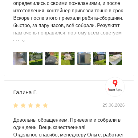
открывают и закрывают по несколько раз, заносят
определились с своими пожеланиями, и после
тяжёлое, ставят влажное после полива. Профнастил с
изготовления, контейнер привезли точно в срок.
антикоррозийным покрытием выдерживает ежедневное
Вскоре после этого приехали ребята-сборщики,
использование без деформации петель, перекоса
быстро, за пару часов, всё собрали. Результат
дверей и ржавчины на швах. Размерный ряд начинается
нам очень понравился, поэтому всем советуем
от 2×2 м для компактного набора инвентаря и доходит
эту фирму.
до 4×6 м для полноценного хозяйственного блока с
зонированием. Доступны два типа входа: стандартная
дверь для пешего доступа и распашные ворота для
заезда техники. Цвет подбирается по палитре RAL под
забор или дом.
Как выбрать размер хозяйственного
Галина Г.
сарая
29.06.2026
Самая частая ошибка — взять сарай впритык: через год
Довольны обращением. Привезли и собрали в
он оказывается забит под завязку и неудобен в
один день. Вещь качественная!
использовании. Ориентир по размеру: 2×3 м — минимум
Отдельное спасибо, менеджеру Ольге: работает