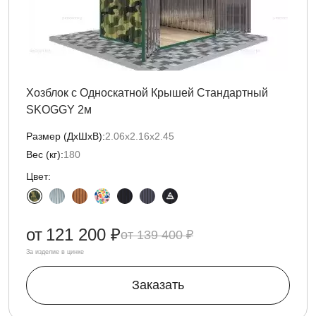
Хозблок с Односкатной Крышей Стандартный
SKOGGY 2м
Размер (ДxШxВ):
2.06х2.16х2.45
Вес (кг):
180
Цвет:
от
121 200 ₽
139 400 ₽
За изделие в цинке
Заказать