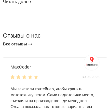
Читать далее
сарай
Садовый инвентарь и ручной инструмент: лопаты,
грабли, тяпки, секаторы
Садовая и бензиновая техника: газонокосилка,
Отзывы о нас
культиватор, триммер
Дрова, уголь, брикеты для мангала или печи
Все отзывы
Велосипеды, самокаты, санки, зимний инвентарь
Стройматериалы и крепёж для текущего ремонта
Домашняя консервация, заготовки, запасы
Детские игрушки для улицы, садовая мебель на
MaxCoder
зиму
30.06.2026
Конструкция хозяйственного
Мы заказали контейнер, чтобы хранить
металлического сарая
мототехнику летом. Сами подготовили место,
съездили на производство, где менеджер
Хозяйственный сарай эксплуатируется каждый день —
Оксана показала нам готовые варианты, мы