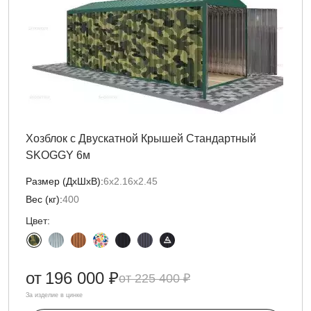
Хозблок с Двускатной Крышей Стандартный
SKOGGY 6м
Размер (ДxШxВ):
6х2.16х2.45
Вес (кг):
400
Цвет:
от
196 000 ₽
225 400 ₽
За изделие в цинке