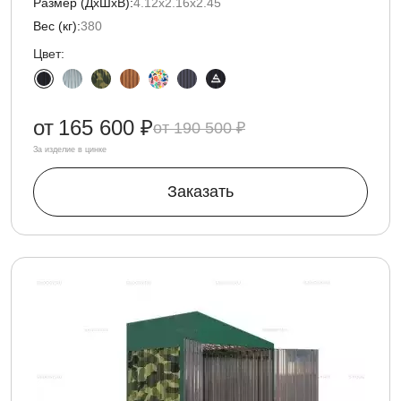
Размер (ДxШxВ):
4.12х2.16х2.45
Вес (кг):
380
Цвет:
от
165 600 ₽
190 500 ₽
За изделие в цинке
Заказать