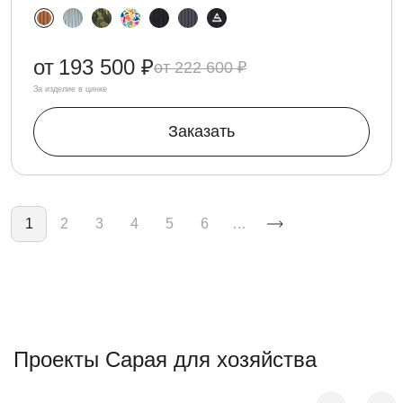
от
193 500 ₽
222 600 ₽
За изделие в цинке
Заказать
Нумерация страниц
1
2
3
4
5
6
…
Проекты Сарая для хозяйства