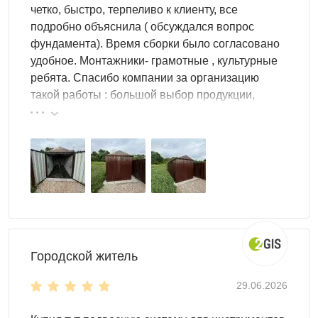
для инвентаря и велосипеда, 3×4 м — комфортно для
четко, быстро, терпеливо к клиенту, все
техники и инвентаря одновременно, 3×6 м и более —
подробно объяснила ( обсуждался вопрос
если нужно зонировать хранение и оставить проход.
фундамента). Время сборки было согласовано
Если назначение уже определено — смотрите узкие
удобное. Монтажники- грамотные , культурные
категории: полный
каталог металлических сараев
ребята. Спасибо компании за организацию
отсортирован по размерам и назначению, а для
такой работы : большой выбор продукции,
хранения исключительно ручного инструмента подойдёт
реальные цены.
компактный
сарай для инструментов
.
Цена и условия заказа
Стоимость зависит от размера, типа двери и цвета —
узнайте её за 1 минуту без звонков. Если нужна
постройка под лёгкий садовый инвентарь без техники,
посмотрите компактный
сарай для инвентаря
— он
Городской житель
дешевле и устанавливается быстрее.
29.06.2026
Доставка
по Твери и Тверской