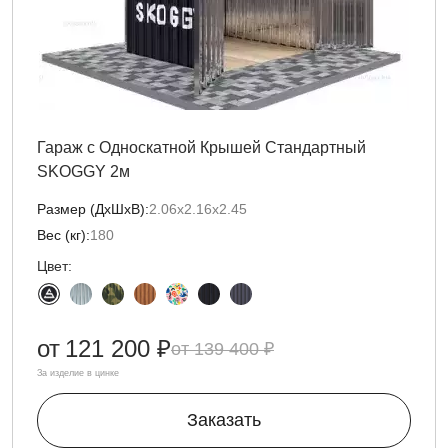
Гараж с Односкатной Крышей Стандартный
SKOGGY 2м
Размер (ДxШxВ):
2.06х2.16х2.45
Вес (кг):
180
Цвет:
от
121 200 ₽
139 400 ₽
За изделие в цинке
Заказать