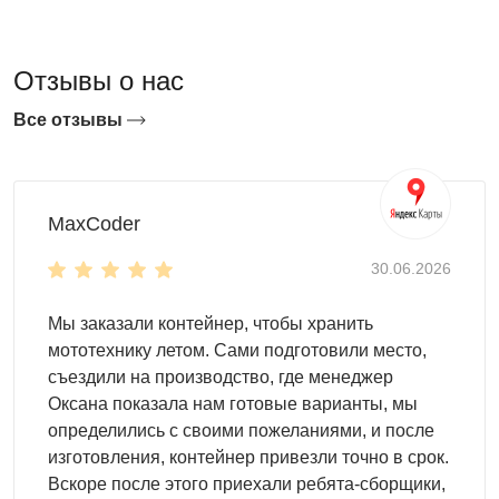
Как выбрать гараж для участка SKOGGY?
При выборе гаража обратите внимание на место
эксплуатации. Вы можете установить его:
Отзывы о нас
на даче
Все отзывы
на производстве
на строительном объекте
на торговой площадке
на складе
MaxCoder
Контейнер для участка – это, как правило, небольшой
30.06.2026
металлический хозблок длиной 2-3 м с плоской
крышей
. Наиболее распространенным вариантом
Мы заказали контейнер, чтобы хранить
является стандартная конструкция. Вы также можете
мототехнику летом. Сами подготовили место,
выбрать модель с односкатной или двускатной крышей.
съездили на производство, где менеджер
Первая позволит сэкономить место на участке, а вторая
Оксана показала нам готовые варианты, мы
– придать гаражу эстетичный внешний облик.
определились с своими пожеланиями, и после
изготовления, контейнер привезли точно в срок.
Если вы планируете разместить внутри автомобиль,
Вскоре после этого приехали ребята-сборщики,
предпочтительнее будет
усиленная конструкция
.