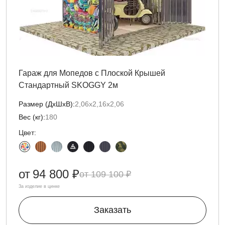
Гараж для Мопедов с Плоской Крышей
Стандартный SKOGGY 2м
Размер (ДxШxВ):
2,06х2,16х2,06
Вес (кг):
180
Цвет:
от
94 800 ₽
109 100 ₽
За изделие в цинке
Заказать