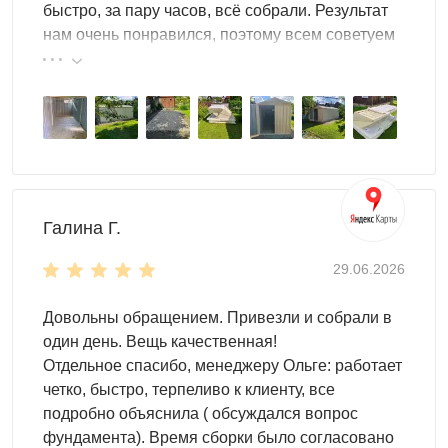
быстро, за пару часов, всё собрали. Результат
Дополнительные ребра жесткости делают гараж
нам очень понравился, поэтому всем советуем
особенно прочным. Ему не страшны никакие внешние
эту фирму.
воздействия.
Гараж для участка – это помещение, которое
используется для
хранения
. Что хранить внутри?
Абсолютно все, что угодно:
садовый инвентарь
инструменты
Галина Г.
любое оборудование
различные материалы
29.06.2026
велосипеды, самокаты
дрова и т.д.
Довольны обращением. Привезли и собрали в
один день. Вещь качественная!
Но и это еще не все. Вы можете использовать
системы
Отдельное спасибо, менеджеру Ольге: работает
хранения
, чтобы уместить в гараже еще больше вещей.
четко, быстро, терпеливо к клиенту, все
Здесь хватит места для всего!
подробно объяснила ( обсуждался вопрос
фундамента). Время сборки было согласовано
Выбор дизайна