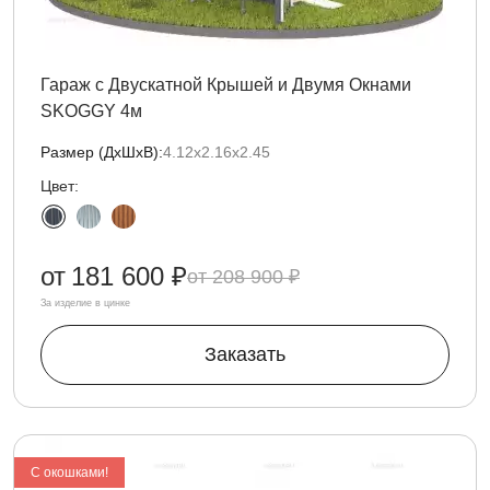
Гараж с Двускатной Крышей и Двумя Окнами
SKOGGY 4м
Размер (ДxШxВ):
4.12х2.16х2.45
Цвет:
от
181 600 ₽
208 900 ₽
За изделие в цинке
Заказать
C окошками!