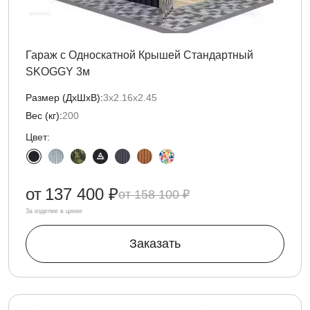
Гараж с Односкатной Крышей Стандартный
SKOGGY 3м
Размер (ДxШxВ):
3х2.16х2.45
Вес (кг):
200
Цвет:
от
137 400 ₽
158 100 ₽
За изделие в цинке
Заказать