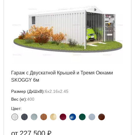
Гараж с Двускатной Крышей и Тремя Окнами
SKOGGY 6м
Размер (ДxШxВ):
6х2.16х2.45
Вес (кг):
400
Цвет:
от
227 500 ₽