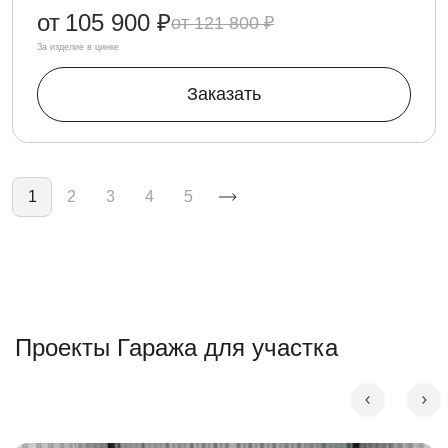
от
105 900 ₽
121 800 ₽
За изделие в цинке
Заказать
Нумерация страниц
1
2
3
4
5
Проекты Гаража для участка